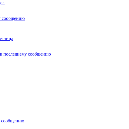
дел
у сообщению
очница
 к последнему сообщению
у сообщению