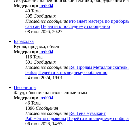
Обсуждения нашей поисковой техники, оборудования и а
Модератор:
ired004
40
Темы
395
Сообщения
Последнее сообщение
кто знает мастера по прибор
сан сан
Перейти к последнему сообщению
08 июл 2026, 20:27
Барахолка
Купля, продажа, обмен
Модератор:
ired004
116
Темы
501
Сообщения
Последнее сообщение
Re: Продам Металлоискатель
barkas
Перейти к последнему сообщению
24 июн 2024, 19:01
Песочница
Флуд, общение на отвлеченные темы
Модератор:
ired004
46
Темы
1396
Сообщения
Последнее сообщение
Re: Гена музыкант
Раб жёлтого дьявола
Перейти к последнему сообщ
06 июл 2026, 14:53